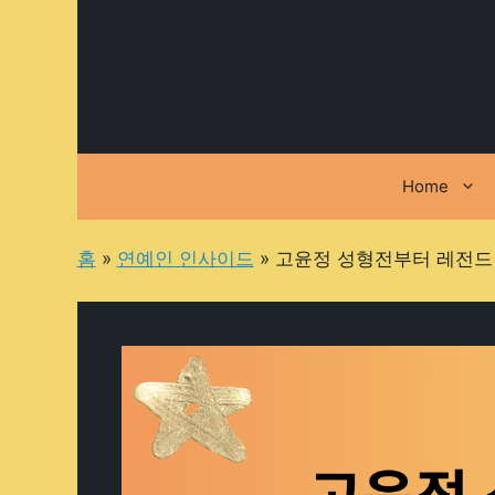
컨
텐
츠
로
건
너
뛰
Home
기
홈
»
연예인 인사이드
»
고윤정 성형전부터 레전드 