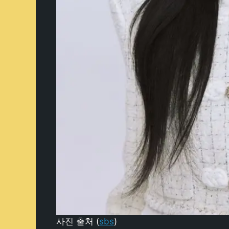
사진 출처 (
sbs
)