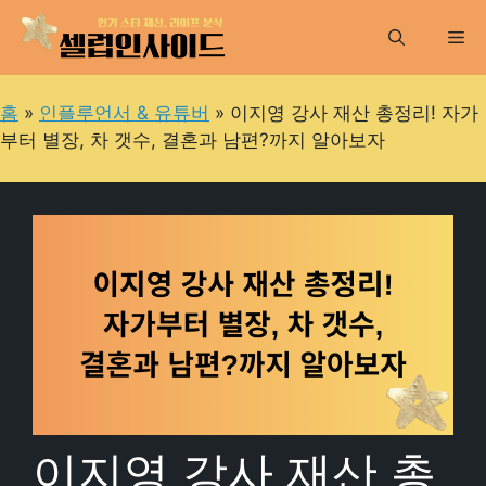
컨
Me
텐
츠
로
홈
»
인플루언서 & 유튜버
»
이지영 강사 재산 총정리! 자가
건
부터 별장, 차 갯수, 결혼과 남편?까지 알아보자
너
뛰
기
이지영 강사 재산 총